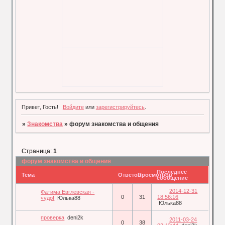
Привет, Гость!
Войдите
или
зарегистрируйтесь
.
»
Знакомства
»
форум знакомства и общения
Страница:
1
форум знакомства и общения
Последнее
Тема
Ответов
Просмотров
сообщение
2014-12-31
Фатима Евглевская -
0
31
18:56:16
чудо!
Юлька88
Юлька88
проверка
deni2k
2011-03-24
0
38